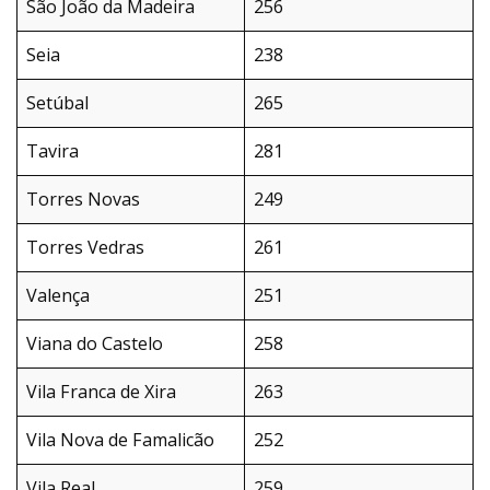
São João da Madeira
256
Seia
238
Setúbal
265
Tavira
281
Torres Novas
249
Torres Vedras
261
Valença
251
Viana do Castelo
258
Vila Franca de Xira
263
Vila Nova de Famalicão
252
Vila Real
259