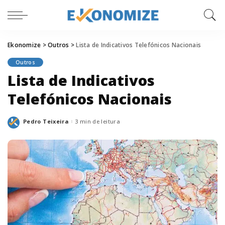
Ekonomize
>
Outros
>
Lista de Indicativos Telefónicos Nacionais
Outros
Lista de Indicativos
Telefónicos Nacionais
Pedro Teixeira
3 min de leitura
Posted
by