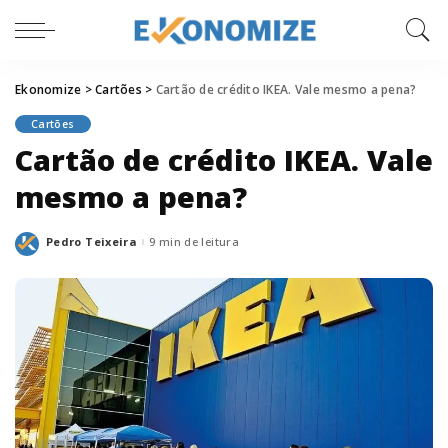
Ekonomize
>
Cartões
>
Cartão de crédito IKEA. Vale mesmo a pena?
Cartões
Cartão de crédito IKEA. Vale
mesmo a pena?
Pedro Teixeira
9 min de leitura
Posted
by